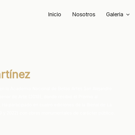
Inicio
Nosotros
Galeria
rtínez
en la Academia Nacional de Bellas Artes San Alejandro
uperior de Arte (2019), donde recibió el Premio al
Ha participado en cuatro ediciones de la Bienal de La
19 y 2022) con obras monumentales de carácter público.