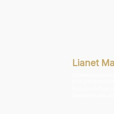
Lianet Ma
Es graduada de Pintura 
(2012) y del Instituto S
Graduado más Creativo. 
Habana (2012, 2015, 20