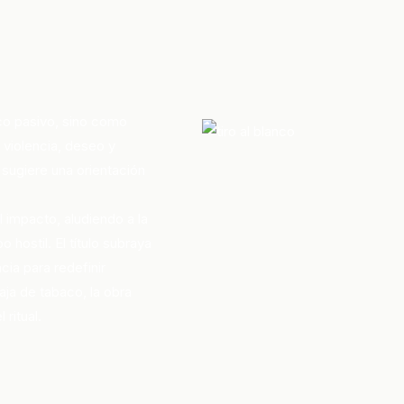
co pasivo, sino como
violencia, deseo y
 sugiere una orientación
l impacto, aludiendo a la
hostil. El título subraya
cia para redefinir
aja de tabaco, la obra
ritual.