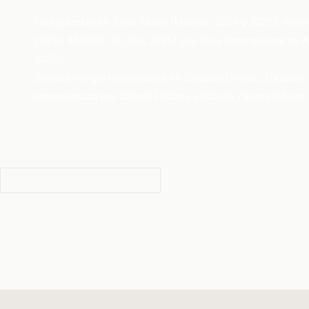
Ha expuesto en Zona Maco (México, 2024 y 2025), Artom
2024), MoCAA (EE.UU., 2025) y la Feria Internacional de 
2025).
Su obra integra colecciones en Estados Unidos, Europa y 
representada por Galería Habana y Galería Zapata (Miami)
← Todos los artistas