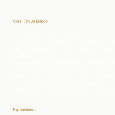
Obra: Tiro Al Blanco
Tiro al blanco presenta el cuerpo femenino no como blan
campo de tensión atravesado por proyectiles que evocan 
amenaza. Su postura vertical, contenida como una flecha,
estratégica
hacia la resistencia activa antes que hacia la recepción de
capacidad de permanecer en equilibrio dentro de un campo 
así tanto la exposición histórica del cuerpo como su poten
el centro y sostenerse. Realizada en acuarela sobre una c
vincula la tensión corporal con la combustión contenida del 
Exposiciones