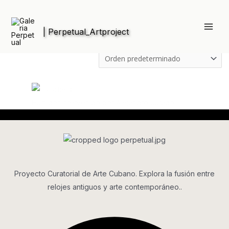
Ir
al
Inicio
/ Productos etiquetados “reloj vintage”
contenido
Main
reloj vintage
Men
Mostrando el único resultado
Humidor Intervenido por Alejandro Jurado
Proyecto Curatorial de Arte Cubano. Explora la fusión entre
relojes antiguos y arte contemporáneo..