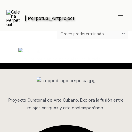
Ir
al
Inicio
/
Artistas
/ Alejandro Jurado
contenido
Main
Alejandro Jurado
Men
Mostrando el único resultado
Humidor Intervenido por Alejandro Jurado
Proyecto Curatorial de Arte Cubano. Explora la fusión entre
relojes antiguos y arte contemporáneo..